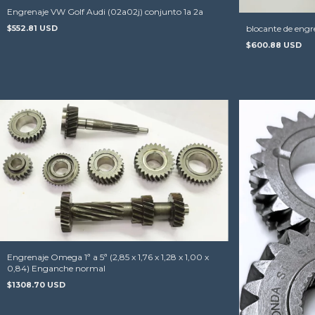
Engrenaje VW Golf Audi (02a02j) conjunto 1a 2a
blocante de eng
$552.81 USD
$600.88 USD
Engrenaje Omega 1ª a 5ª (2,85 x 1,76 x 1,28 x 1,00 x
0,84) Enganche normal
$1308.70 USD