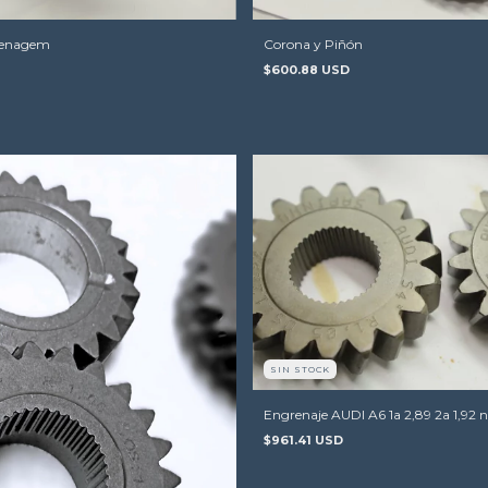
renagem
Corona y Piñón
$600.88 USD
SIN STOCK
Engrenaje AUDI A6 1a 2,89 2a 1,92 
$961.41 USD