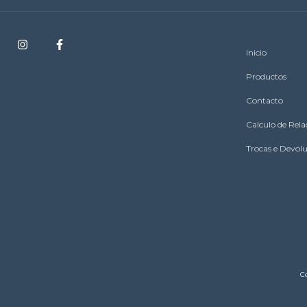
Inicio
Productos
Contacto
Calculo de Rel
Trocas e Devol
C