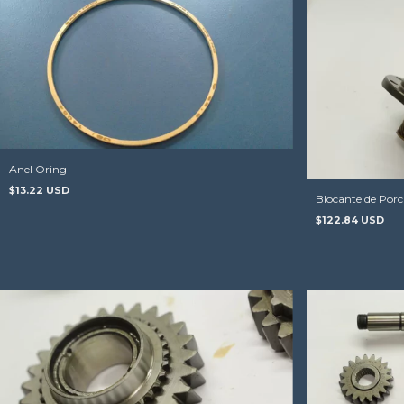
Anel Oring
$13.22 USD
Blocante de Porc
$122.84 USD