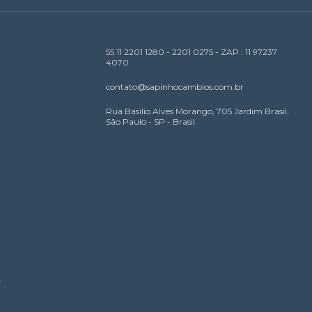
55 11 2201 1280 - 2201 0275 - ZAP : 11 97237
4070
contato@sapinhocambios.com.br
Rua Basilio Alves Morango, 705 Jardim Brasil,
São Paulo - SP - Brasil
.