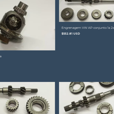
Engrenagem VW AP conjunto 1a 2
$552.81 USD
a