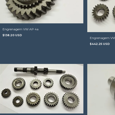
Engrenagem VW AP 4a
$138.20 USD
Engrenagem VW 
$442.25 USD