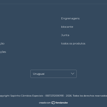
Engrenagens
blocante
Junta
ação
todos os produtos
uções
opyright Sapinho Câmbios Especiais - 05572312000193 - 2026. Todos los derechos reservados