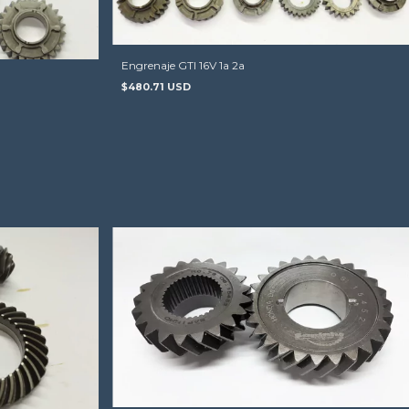
Engrenaje GTI 16V 1a 2a
$480.71 USD