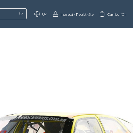
UY
Ingresá
/
Registráte
Carrito
(
0
)