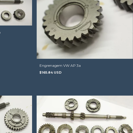
a
Engrenagem VW AP 3a
$165.84 USD