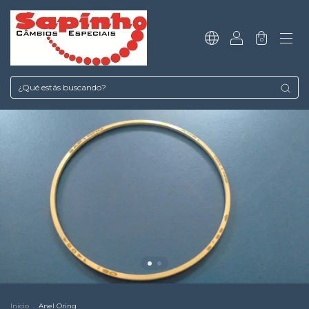
0
Inicio
.
Anel Oring