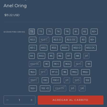
Anel Oring
$13.22 USD
72
73
75
76
78
81
82
82+
DIÂMETRO ORING
82,5
82,5 C
82,5 D
82,5 DC
83
83+
83 C
83D
83,5
83,5+
83,5 D
83,5 DC
84
84,5
85
86
87
88
89
89,5 DC
90
90 C
90,5
90 D
93
95,5
97 C
97 D
98
99,5
99,5+
99,5 C
100
100 C
101
101,5
102
102+
102 +D
102,5 DC
105
106