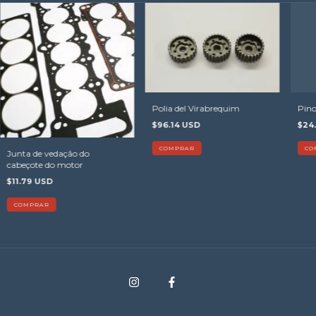
Polia del Virabrequim
Pino
$96.14 USD
$24
COMPRAR
CO
Junta de vedação do
cabeçote do motor
$11.79 USD
COMPRAR