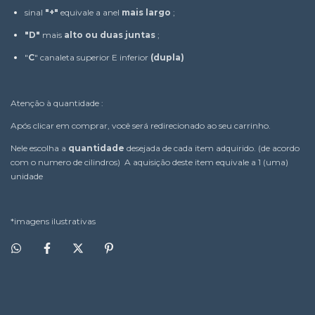
sinal
"+"
equivale a anel
mais largo
;
"D"
mais
alto ou duas juntas
;
"
C
" canaleta superior E inferior
(dupla)
Atenção à quantidade :
Após clicar em comprar, você será redirecionado ao seu carrinho.
Nele escolha a
quantidade
desejada de cada item adquirido. (de acordo
com o numero de cilindros) A aquisição deste item equivale a 1 (uma)
unidade
*imagens ilustrativas