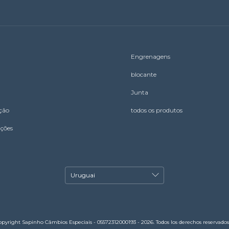
Engrenagens
blocante
Junta
ação
todos os produtos
uções
opyright Sapinho Câmbios Especiais - 05572312000193 - 2026. Todos los derechos reservados