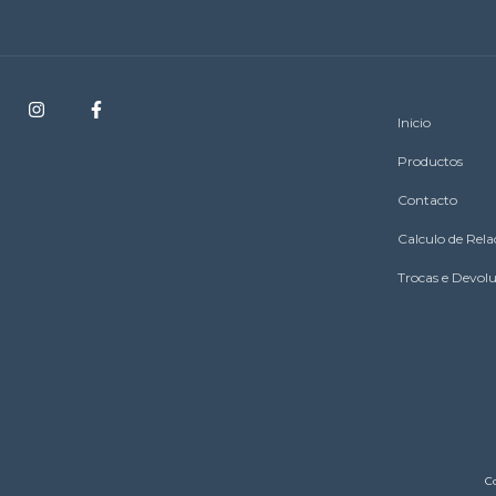
Inicio
Productos
Contacto
Calculo de Rel
Trocas e Devol
C