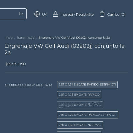
UY
Ingresá
/
Registráte
Carrito
(
0
)
Inicio
.
Transmissão
.
Engrenaje VW Golf Audi (02a02j) conjunto 1a 2a
Engrenaje VW Golf Audi (02a02j) conjunto 1a
2a
$552.81 USD
2,91 X 1,71 ENGATE RÁPIDO ESTRIA GTI
ENGRENAGEM GOLF AUDI 1A 2A
2,91 X 1,79 ENGATE RÁPIDO
2,91 X 1,79 ENGATE NORMAL
2,91 X 1,79 ENGATE RÁPIDO ESTRIA GTI
2,91 X 1,86 ENGATE NORMAL