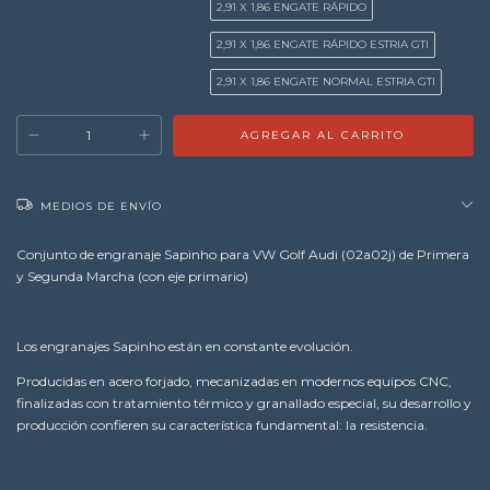
2,91 X 1,86 ENGATE RÁPIDO
2,91 X 1,86 ENGATE RÁPIDO ESTRIA GTI
2,91 X 1,86 ENGATE NORMAL ESTRIA GTI
MEDIOS DE ENVÍO
Conjunto de engranaje Sapinho para VW Golf Audi (02a02j) de Primera
y Segunda Marcha (con eje primario)
Los engranajes Sapinho están en constante evolución.
Producidas en acero forjado, mecanizadas en modernos equipos CNC,
finalizadas con tratamiento térmico y granallado especial, su desarrollo y
producción confieren su característica fundamental: la resistencia.