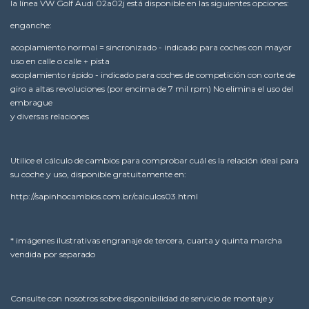
la línea VW Golf Audi 02a02j está disponible en las siguientes opciones:
enganche:
acoplamiento normal = sincronizado - indicado para coches con mayor
uso en calle o calle + pista
acoplamiento rápido - indicado para coches de competición con corte de
giro a altas revoluciones (por encima de 7 mil rpm) No elimina el uso del
embrague
y diversas relaciones
Utilice el cálculo de cambios para comprobar cuál es la relación ideal para
su coche y uso, disponible gratuitamente en:
http://sapinhocambios.com.br/calculos03.html
* imágenes ilustrativas engranaje de tercera, cuarta y quinta marcha
vendida por separado
Consulte con nosotros sobre disponibilidad de servicio de montaje y