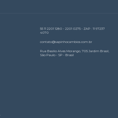
55 11 2201 1280 - 2201 0275 - ZAP : 11 97237
4070
contato@sapinhocambios.com.br
Rua Basilio Alves Morango, 705 Jardim Brasil,
São Paulo - SP - Brasil
.