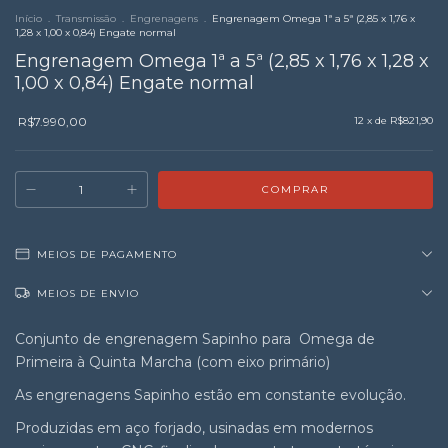
Início
.
Transmissão
.
Engrenagens
.
Engrenagem Omega 1ª a 5ª (2,85 x 1,76 x
1,28 x 1,00 x 0,84) Engate normal
Engrenagem Omega 1ª a 5ª (2,85 x 1,76 x 1,28 x
1,00 x 0,84) Engate normal
R$7.990,00
12
x de
R$821,90
MEIOS DE PAGAMENTO
MEIOS DE ENVIO
Conjunto de engrenagem Sapinho para Omega de
Primeira à Quinta Marcha (com eixo primário)
As engrenagens Sapinho estão em constante evolução.
Produzidas em aço forjado, usinadas em modernos