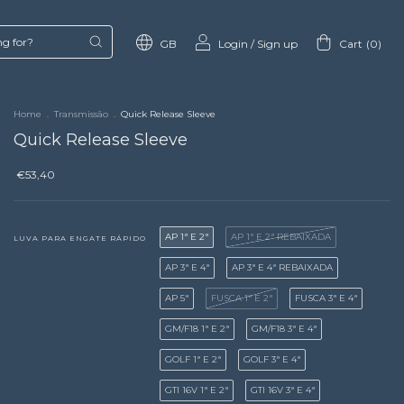
GB
Login
/
Sign up
Cart
(
0
)
Home
.
Transmissão
.
Quick Release Sleeve
Quick Release Sleeve
€53,40
AP 1ª E 2ª
AP 1ª E 2ª REBAIXADA
LUVA PARA ENGATE RÁPIDO
AP 3ª E 4ª
AP 3ª E 4ª REBAIXADA
AP 5ª
FUSCA 1ª E 2ª
FUSCA 3ª E 4ª
GM/F18 1ª E 2ª
GM/F18 3ª E 4ª
GOLF 1ª E 2ª
GOLF 3ª E 4ª
GTI 16V 1ª E 2ª
GTI 16V 3ª E 4ª