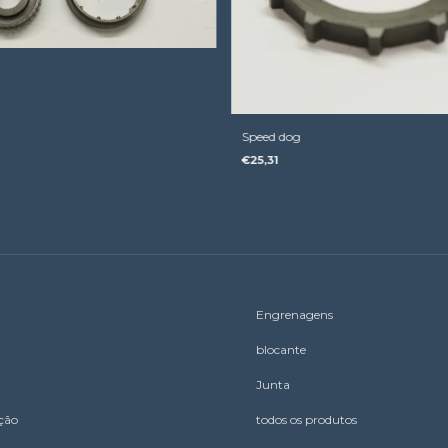
Speed dog
€25,31
Engrenagens
blocante
Junta
ação
todos os produtos