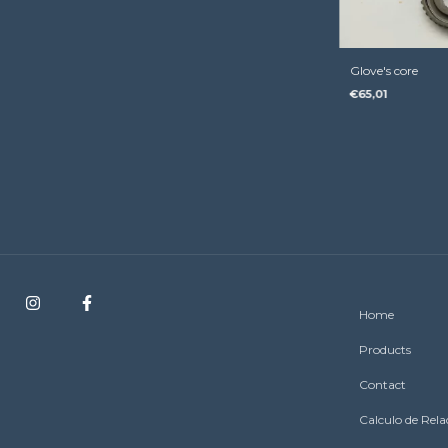
Glove's core
€65,01
Home
Products
Contact
Calculo de Rel