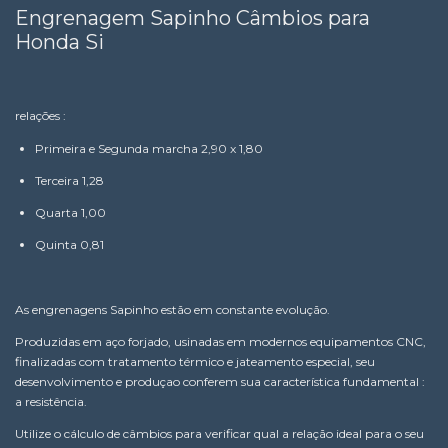
Engrenagem Sapinho Câmbios para
Honda Si
relações :
Primeira e Segunda marcha 2,90 x 1,80
Terceira 1,28
Quarta 1,00
Quinta 0,81
As engrenagens Sapinho estão em constante evolução.
Produzidas em aço forjado, usinadas em modernos equipamentos CNC,
finalizadas com tratamento térmico e jateamento especial, seu
desenvolvimento e produçao conferem sua característica fundamental :
a resistência.
Utilize o cálculo de câmbios para verificar qual a relação ideal para o seu