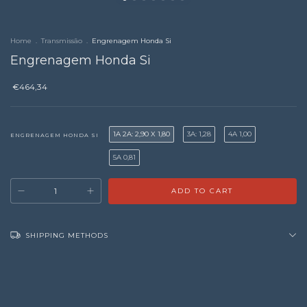
Home
.
Transmissão
.
Engrenagem Honda Si
Engrenagem Honda Si
€464,34
1A 2A: 2,90 X 1,80
3A: 1,28
4A 1,00
ENGRENAGEM HONDA SI
5A 0,81
SHIPPING METHODS