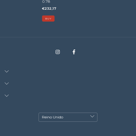
0.78
€232,17
BUY