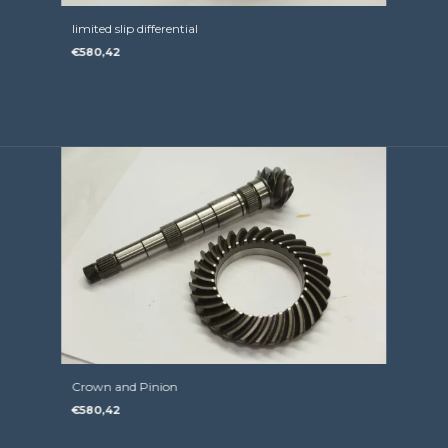
limited slip differential
€580,42
Crown and Pinion
€580,42