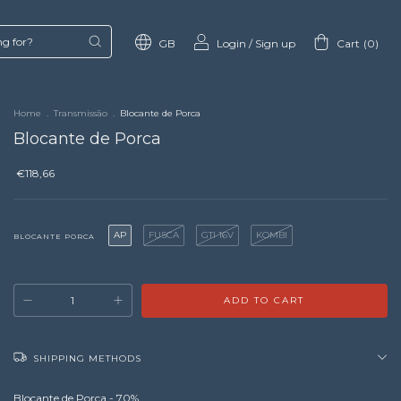
GB
Login
/
Sign up
Cart
(
0
)
Home
.
Transmissão
.
Blocante de Porca
Blocante de Porca
€118,66
AP
FUSCA
GTI 16V
KOMBI
BLOCANTE PORCA
SHIPPING METHODS
Blocante de Porca - 70%