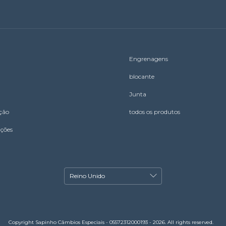
Engrenagens
blocante
Junta
ação
todos os produtos
uções
Copyright Sapinho Câmbios Especiais - 05572312000193 - 2026. All rights reserved.