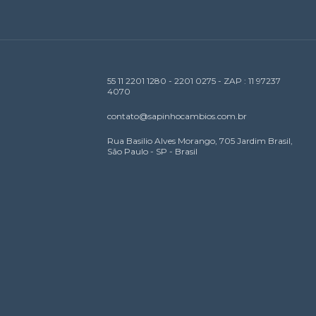
55 11 2201 1280 - 2201 0275 - ZAP : 11 97237
4070
contato@sapinhocambios.com.br
Rua Basilio Alves Morango, 705 Jardim Brasil,
São Paulo - SP - Brasil